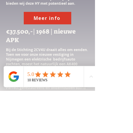
bieden wij deze HY met potentieel aan.
Meer info
€37.500,-| 1968 | nieuwe
APK
Bij de Stichting 2CV4U draait alles om eenden.
Toen we voor onze nieuwe vestiging in
Nijmegen een elektrische bedrijfsauto
zochten, moest het natuurlijk een AK400
besteleend worden.
Na een korte zoektocht vonden we bij een
liefhebber in Breda een prachtig exemplaar
voorzien van een nostalgische ribbelkap.
Perfect gerestaureerd en onderhouden stond
hij op ons te wachten in een smetteloze
werkplaats.
Meer info