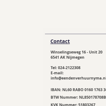
Contact
Winselingseweg 16 - Unit 20
6541 AK Nijmegen
Tel: 024-2122308
E-mail:
info@eendenverhuurnyma.n
IBAN: NL60 RABO 0160 1763 
BTW Nummer: NL850178708
KVK Nummer: 51803267