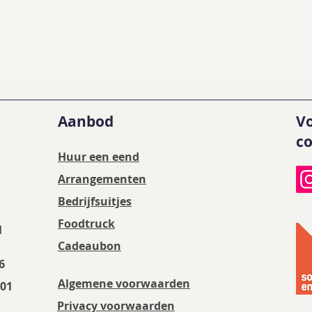
Aanbod
Vo
co
Huur een eend
Arrangementen
Bedrijfsuitjes
Foodtruck
l
Cadeaubon
36
Algemene voorwaarden
B01
Privacy voorwaarden