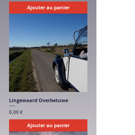
Ajouter au panier
Lingewaard Overbetuwe
Prix
0,00 €
Ajouter au panier