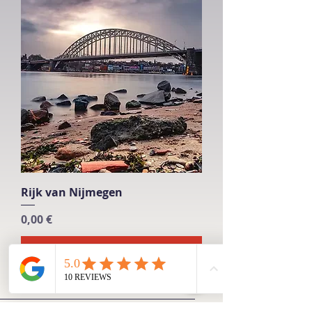
Rijk van Nijmegen
Prix
0,00 €
Ajouter au panier