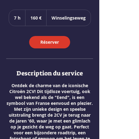
160
euros
7 h
7
160 €
Winselingseweg
h
Réserver
Description du service
Ontdek de charme van de iconische
Citroën 2CV! Dit tijdloze voertuig, ook
wel bekend als de "Eend", is een
symbool van Franse eenvoud en plezier.
Met zijn unieke design en speelse
uitstraling brengt de 2CV je terug naar
de jaren '60, waar je met een glimlach
op je gezicht de weg op gaat. Perfect
voor een bijzondere roadtrip, een
fotoshoot of gewoon om het leven te