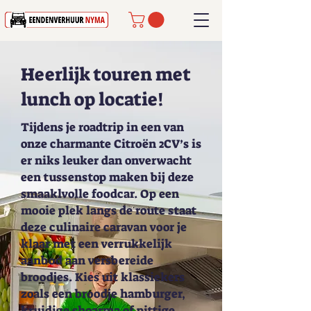
Heerlijk touren met
lunch op locatie!
Tijdens je roadtrip in een van
onze charmante Citroën 2CV’s is
er niks leuker dan onverwacht
een tussenstop maken bij deze
smaaklvolle foodcar. Op een
mooie plek langs de route staat
deze culinaire caravan voor je
klaar met een verrukkelijk
aanbod aan versbereide
broodjes. Kies uit klassiekers
zoals een broodje hamburger,
kruidige shoarma of pittige