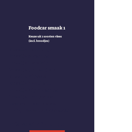
Foodcar smaak 1
Keuze uit 2 soorten vlees
(incl. broodjes)
Broodj
e hamburger
Broodje shoarma
Broodje hete kip
Broodje pulled pork
Broodje Kipsaté
Broodje beenham
Broodje kip shoarma
Broodje curryworst
3 sauzen naar keuze
Let op vanaf 30 personen
Prijs vanaf: €63.15,- p.p.