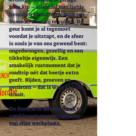
hete kip – allemaal met liefde
bereid en ideaal om je tank (en
humeur) weer bij te vullen. De
geur komt je al tegemoet
voordat je uitstapt, en de sfeer
is zoals je van ons gewend bent:
ongedwongen, gezellig en een
tikkeltje eigenwijs. Een
smakelijk rustmoment dat je
roadtrip nét dat beetje extra
geeft. Rijden, proeven en
genieten – dat is waar het om
draait.
De foodcar is uiteraard ook te
combineren met het afhuren
van onze werkplaats.