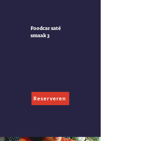
Foodcar saté
smaak 3
Onbeperkt saté kip stokjes en
onbeperkt friet
4 sauzen naar keuze
Let op vanaf 30 personen
Prijs vanaf: €63.15 p.p.
Reserveren