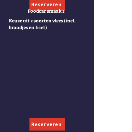
Reserveren
Foodcar smaak 2
Keuze uit 2 soorten vlees (incl.
broodjes en friet)
Broodj
e hamburger
Broodje shoarma
Broodje hete kip
Broodje pulled pork
Broodje Kipsaté
Broodje beenham
Broodje kip shoarma
Broodje curryworst
​4 sauzen naar keuze
Let op vanaf 30 personen
Prijs vanaf: €64.65 p.p.
Reserveren