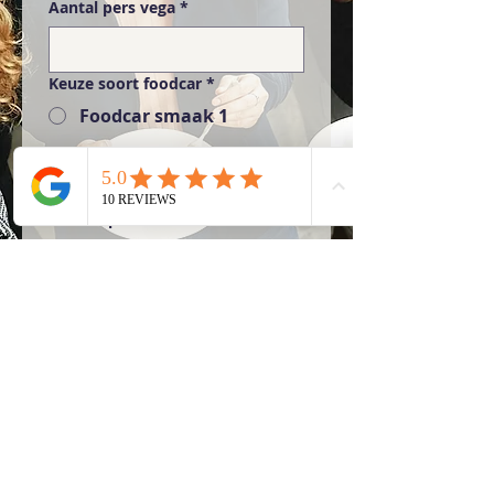
Aantal pers vega
*
Keuze soort foodcar
*
Foodcar smaak 1
Foodcar smaak 2
Foodcar smaak 3
Keuze opties
Afhuren werkplaats
€302,50
Consumpties afkopen
€10,- (3 p.p.)
Tanken afkopen €25,- per
auto
Route keuze
*
Rijk van Nijmegen