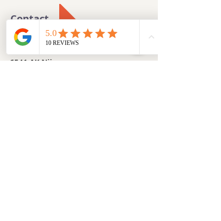
Contact
Winselingseweg 16 - Unit 20
6541 AK Nijmegen
Tel:
024-2122308
E-mail:
info@eendenverhuurnyma.nl
IBAN: NL60 RABO
0160 1763 36
BTW Nummer: NL850178708B01
KVK Nummer:
51803267
Aanbod
Huur een eend
Arrangementen