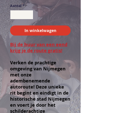
Aantal
*
In winkelwagen
Bij de huur van een eend
krijg je de route gratis!
Verken de prachtige
omgeving van Nijmegen
met onze
adembenemende
autoroute! Deze unieke
rit begint en eindigt in de
historische stad Nijmegen
en voert je door het
schilderachtige