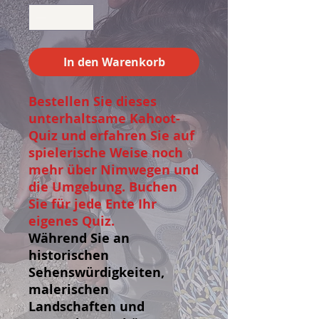
In den Warenkorb
Bestellen Sie dieses
unterhaltsame Kahoot-
Quiz und erfahren Sie auf
spielerische Weise noch
mehr über Nimwegen und
die Umgebung. Buchen
Sie für jede Ente Ihr
eigenes Quiz.
Während Sie an
historischen
Sehenswürdigkeiten,
malerischen
Landschaften und