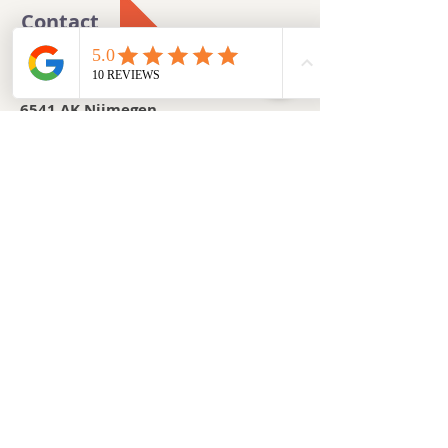
Contact
Winselingseweg 16 - Unit 20
6541 AK Nijmegen
Tel:
024-2122308
E-mail:
info@eendenverhuurnyma.nl
IBAN: NL60 RABO
0160 1763 36
BTW Nummer: NL850178708B01
KVK Nummer:
51803267
Aanbod
Huur een eend
Arrangementen